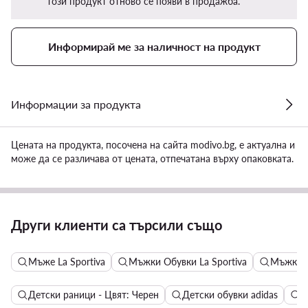
този продукт отново се появи в продажба.
Информирай ме за наличност на продукт
Информации за продукта
Цената на продукта, посочена на сайта modivo.bg, е актуална и
може да се различава от цената, отпечатана върху опаковката.
Други клиенти са търсили също
Мъже La Sportiva
Мъжки Обувки La Sportiva
Мъжки с
Детски раници - Цвят: Черен
Детски обувки adidas
М