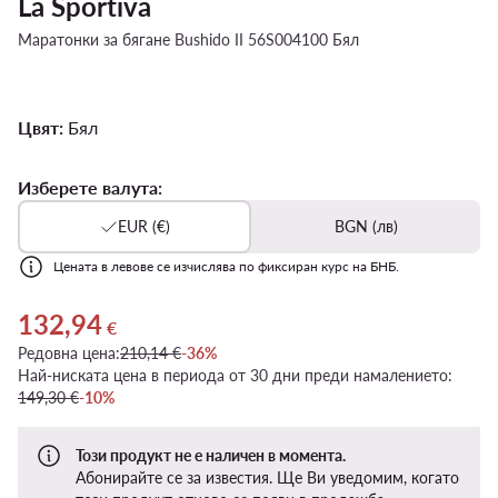
La Sportiva
Маратонки за бягане Bushido II 56S004100 Бял
Цвят:
Бял
Изберете валута:
EUR (€)
BGN (лв)
Цената в левове се изчислява по фиксиран курс на БНБ.
132,94
Актуална цена 132,94 €
€
Редовна цена:
210,14 €
-36%
Най-ниската цена в периода от 30 дни преди намалението:
149,30 €
-10%
Този продукт не е наличен в момента.
Абонирайте се за известия. Ще Ви уведомим, когато