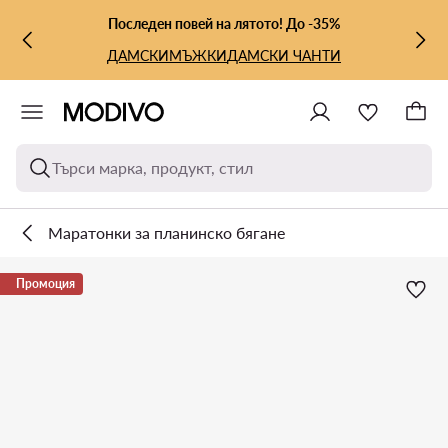
КЪМ ОСНОВНОТО СЪДЪРЖАНИЕ
КЪМ ТЪРСЕНЕ
Последен повей на лятото! До -35%
ДАМСКИ
МЪЖКИ
ДАМСКИ ЧАНТИ
Търси марка, продукт, стил
Маратонки за планинско бягане
Промоция