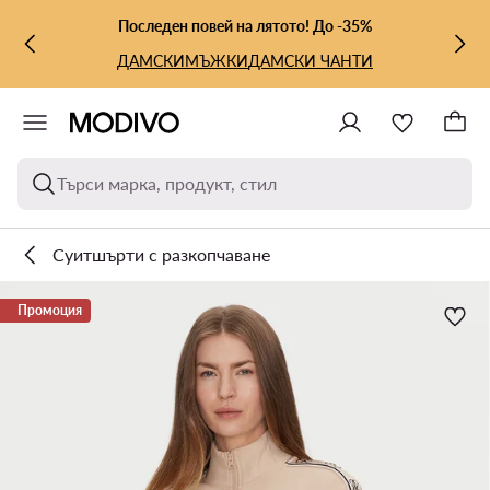
КЪМ ОСНОВНОТО СЪДЪРЖАНИЕ
КЪМ ТЪРСЕНЕ
Последен повей на лятото! До -35%
ДАМСКИ
МЪЖКИ
ДАМСКИ ЧАНТИ
Търси марка, продукт, стил
Суитшърти с разкопчаване
Промоция