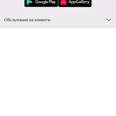
Обслужване на клиенти
Modivo
Информации
Смени държавата: България (BG)