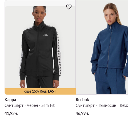
още 15% Код: LAST
Kappa
Reebok
Суитшърт · Черен · Slim Fit
Суитшърт · Тъмносин · Relax
41,93
€
46,99
€