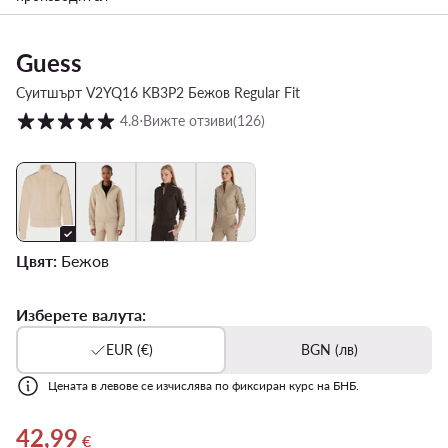
Guess
Суитшърт V2YQ16 KB3P2 Бежов Regular Fit
Оценка на клиентите в скала от 1 до 5
4.8
⋅
Вижте отзиви
(126)
Цвят:
Бежов
Изберете валута:
EUR (€)
BGN (лв)
Цената в левове се изчислява по фиксиран курс на БНБ.
42,99
Актуална цена 42,99 €
€