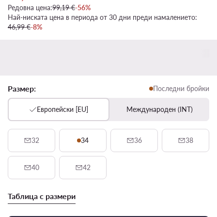
Редовна цена:
99,19 €
-56%
Най-ниската цена в периода от 30 дни преди намалението:
46,99 €
-8%
Размер:
Последни бройки
Европейски [EU]
Международен (INT)
32
34
36
38
40
42
Таблица с размери