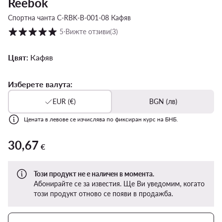
Reebok
Спортна чанта C-RBK-B-001-08 Кафяв
Оценка на клиентите в скала от 1 до 5
5
⋅
Вижте отзиви
(3)
Цвят:
Кафяв
Изберете валута:
EUR (€)
BGN (лв)
Цената в левове се изчислява по фиксиран курс на БНБ.
30,67
30,67 €
€
Този продукт не е наличен в момента.
Абонирайте се за известия. Ще Ви уведомим, когато
този продукт отново се появи в продажба.