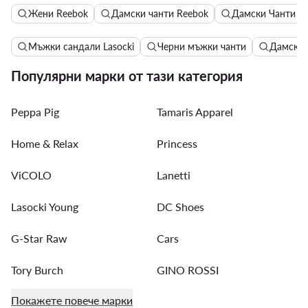
Жени Reebok
Дамски чанти Reebok
Дамски Чанти R
Мъжки сандали Lasocki
Черни мъжки чанти
Дамски 
Популярни марки от тази категория
Peppa Pig
Tamaris Apparel
Home & Relax
Princess
ViCOLO
Lanetti
Lasocki Young
DC Shoes
G-Star Raw
Cars
Tory Burch
GINO ROSSI
Покажете повече марки