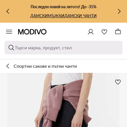
КЪМ ОСНОВНОТО СЪДЪРЖАНИЕ
КЪМ ТЪРСЕНЕ
Последен повей на лятото! До -35%
ДАМСКИ
МЪЖКИ
ДАМСКИ ЧАНТИ
Търси марка, продукт, стил
Спортни сакове и пътни чанти