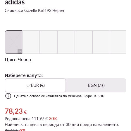
adidas
Сникърси Gazelle IG6193 Черен
Цвят:
Черен
Изберете валута:
EUR (€)
BGN (лв)
Цената в левове се изчислява по фиксиран курс на БНБ.
78,23
Актуална цена 78,23 €
€
Редовна цена:
111,97 €
-30%
Най-ниската цена в периода от 30 дни преди намалението:
86,41 €
-9%