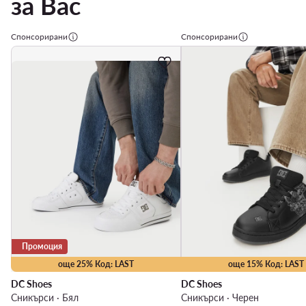
за Вас
Спонсорирани
Спонсорирани
Промоция
още 25% Код: LAST
още 15% Код: LAST
DC Shoes
DC Shoes
Сникърси · Бял
Сникърси · Черен