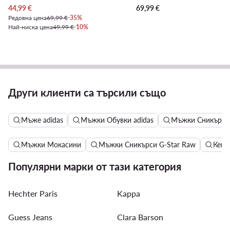
Актуална цена
44,99
€
69,99
€
Редовна цена
69,99 €
-35%
Най-ниска цена
49,99 €
-10%
Други клиенти са търсили също
Мъже adidas
Мъжки Обувки adidas
Мъжки Сникърси 
Мъжки Мокасини
Мъжки Сникърси G-Star Raw
Кецо
Популярни марки от тази категория
Hechter Paris
Kappa
Guess Jeans
Clara Barson