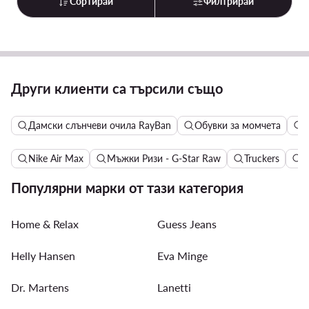
Сортирай
Филтрирай
Други клиенти са търсили също
Дамски слънчеви очила RayBan
Обувки за момчета
Д
Nike Air Max
Мъжки Ризи - G-Star Raw
Truckers
Д
Популярни марки от тази категория
Home & Relax
Guess Jeans
Helly Hansen
Eva Minge
Dr. Martens
Lanetti