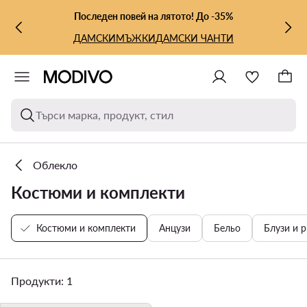
КЪМ ОСНОВНОТО СЪДЪРЖАНИЕ
КЪМ ТЪРСЕНЕ
Последен повей на лятото! До -35%
ДАМСКИ
МЪЖКИ
ДАМСКИ ЧАНТИ
Търси марка, продукт, стил
Облекло
Костюми и комплекти
Костюми и комплекти
Анцузи
Бельо
Блузи и р
Продукти: 1