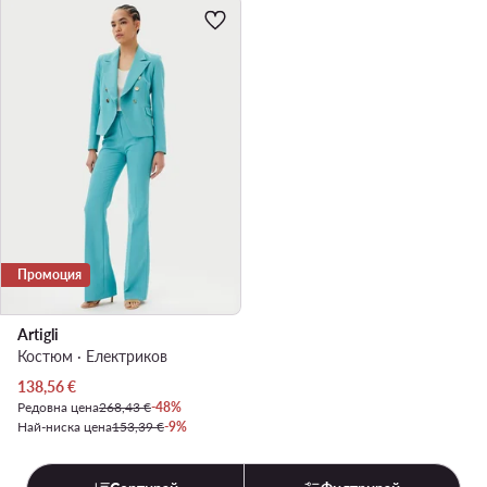
Промоция
Artigli
Костюм · Електриков
Актуална цена
138,56
€
Редовна цена
268,43 €
-48%
Най-ниска цена
153,39 €
-9%