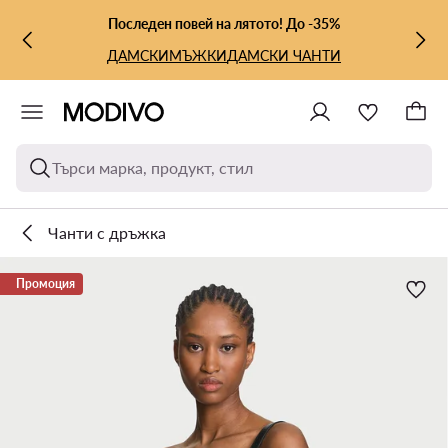
КЪМ ОСНОВНОТО СЪДЪРЖАНИЕ
КЪМ ТЪРСЕНЕ
Последен повей на лятото! До -35%
ДАМСКИ
МЪЖКИ
ДАМСКИ ЧАНТИ
Търси марка, продукт, стил
Чанти с дръжка
Промоция