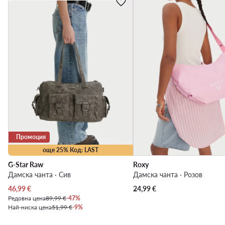
Промоция
още 25% Код: LAST
G-Star Raw
Roxy
Дамска чанта · Сив
Дамска чанта · Розов
Актуална цена
46,99
€
24,99
€
Редовна цена
89,99 €
-47%
Най-ниска цена
51,99 €
-9%