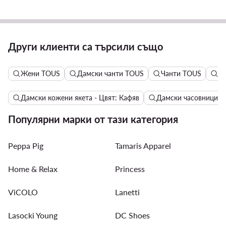
Други клиенти са търсили също
Жени TOUS
Дамски чанти TOUS
Чанти TOUS
Ч
Дамски кожени якета - Цвят: Кафяв
Дамски часовници Fo
Популярни марки от тази категория
Peppa Pig
Tamaris Apparel
Home & Relax
Princess
ViCOLO
Lanetti
Lasocki Young
DC Shoes