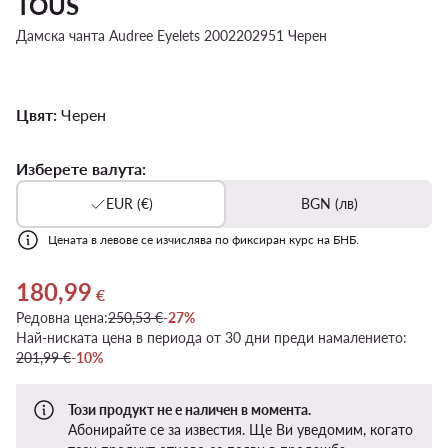
TOUS
Дамска чанта Audree Eyelets 2002202951 Черен
Цвят:
Черен
Изберете валута:
EUR (€)
BGN (лв)
Цената в левове се изчислява по фиксиран курс на БНБ.
180,99
Актуална цена 180,99 €
€
Редовна цена:
250,53 €
-27%
Най-ниската цена в периода от 30 дни преди намалението:
201,99 €
-10%
Този продукт не е наличен в момента.
Абонирайте се за известия. Ще Ви уведомим, когато